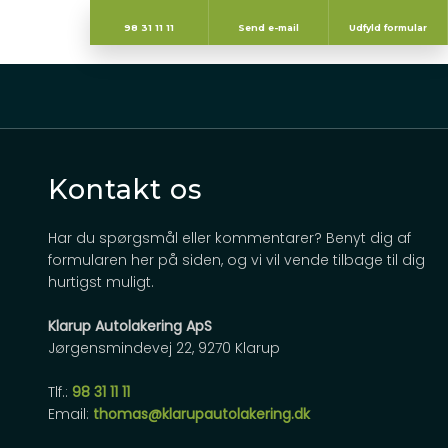
98 31 11 11​
Send e-mail
Udfyld formular
Kontakt os
Har du spørgsmål eller kommentarer? Benyt dig af
formularen her på siden, og vi vil vende tilbage til dig
hurtigst muligt.
Klarup Autolakering ApS
Jørgensmindevej 22, 9270 Klarup
Tlf.:
98 31 11 11
Email:
thomas@klarupautolakering.dk